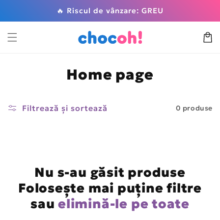
Salt la
🔥 Riscul de vânzare: GREU
conținut
Coș
C
Home page
o
l
Filtrează și sortează
0 produse
e
c
ț
Nu s-au găsit produse
i
Folosește mai puține filtre
e
sau
elimină-le pe toate
: