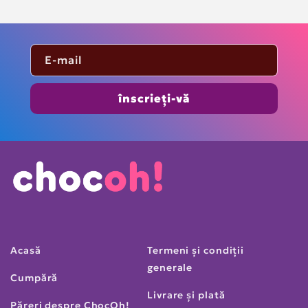
E-mail
înscrieți-vă
Acasă
Termeni și condiții
generale
Cumpără
Livrare și plată
Păreri despre ChocOh!